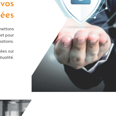
 vos
ées
 mettons
let pour
mations.
ées sur
tualité.