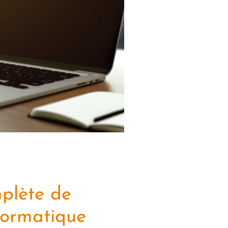
mplète de
formatique