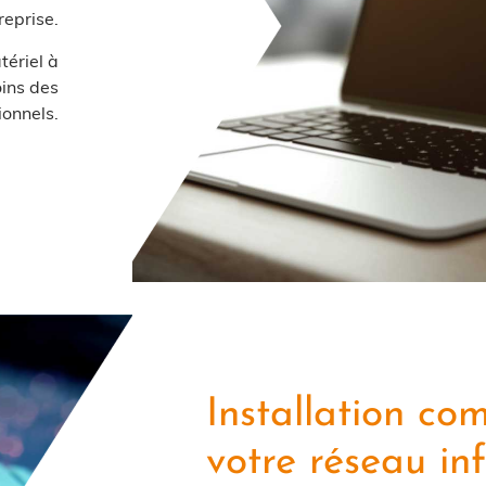
reprise.
ériel à
oins des
ionnels.
Installation co
votre réseau in