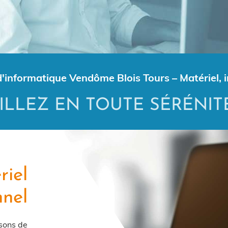
d'informatique Vendôme Blois Tours – Matériel, 
ILLEZ EN TOUTE SÉRÉNIT
riel
nnel
osons de