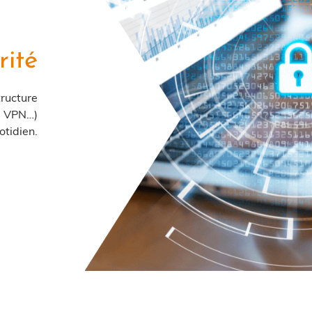
rité
tructure
s, VPN…)
otidien.