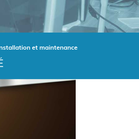
installation et maintenance
É